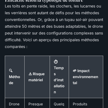
Les toits en pente raide, les clochers, les lucarnes ou
les verrières sont autant de défis pour les méthodes
conventionnelles. Or, grâce à un tuyau sol-air pouvant
atteindre 50 mètres et des buses adaptables, le drone
peut intervenir sur des configurations complexes sans
difficulté. Voici un aperçu des principales méthodes
comparées :
⏱️
Temp
🔍
🌱 Impact
⚠️ Risque
s
Métho
environnemen
matériel
d'inst
de
tal
allatio
n
Drone
Presque
Quelq
Produits