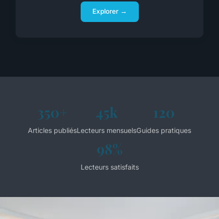
Explorer →
350+
45k
120
Articles publiés
Lecteurs mensuels
Guides pratiques
98%
Lecteurs satisfaits