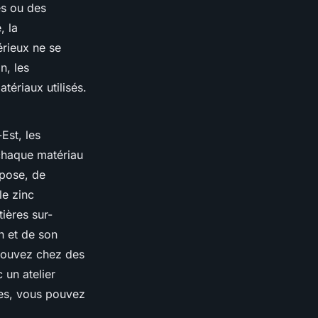
és ou des
, la
érieux ne se
n, les
tériaux utilisés.
Est, les
chaque matériau
 pose, de
le zinc
ières sur-
n et de son
trouvez chez des
 un atelier
les, vous pouvez