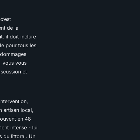
c’est
ent de la
, il doit inclure
le pour tous les
es dommages
e, vous vous
iscussion et
ntervention,
n artisan local,
 souvent en 48
ent intense - lui
 du littoral. Un