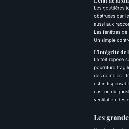
L'état de la zi
Les gouttières j
obstruées par le
aussi aux raccor
Les fenêtres de 
Un simple contrô
L'intégrité de
Le toit repose s
pourriture fragi
des combles, de
est indispensabl
cas, un diagnost
ventilation des
Les grandes