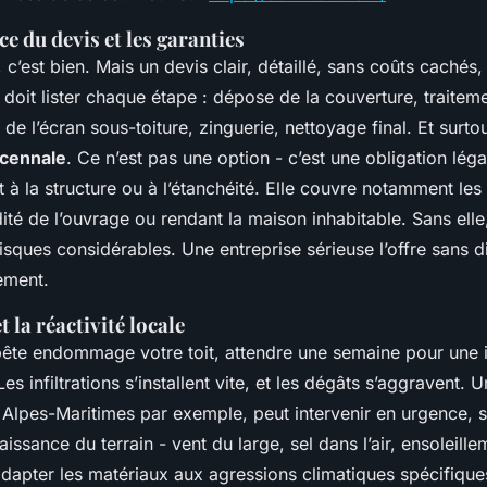
e du devis et les garanties
 c’est bien. Mais un devis clair, détaillé, sans coûts cachés, 
l doit lister chaque étape : dépose de la couverture, traitem
e l’écran sous-toiture, zinguerie, nettoyage final. Et surtout
écennale
. Ce n’est pas une option - c’est une obligation léga
t à la structure ou à l’étanchéité. Elle couvre notamment l
idité de l’ouvrage ou rendant la maison inhabitable. Sans ell
sques considérables. Une entreprise sérieuse l’offre sans d
ement.
 la réactivité locale
te endommage votre toit, attendre une semaine pour une i
Les infiltrations s’installent vite, et les dégâts s’aggravent. U
s Alpes-Maritimes par exemple, peut intervenir en urgence,
issance du terrain - vent du large, sel dans l’air, ensoleillem
dapter les matériaux aux agressions climatiques spécifiques