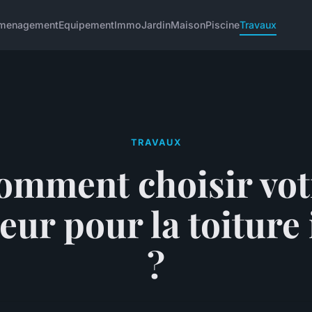
menagement
Equipement
Immo
Jardin
Maison
Piscine
Travaux
TRAVAUX
omment choisir vot
eur pour la toiture 
?