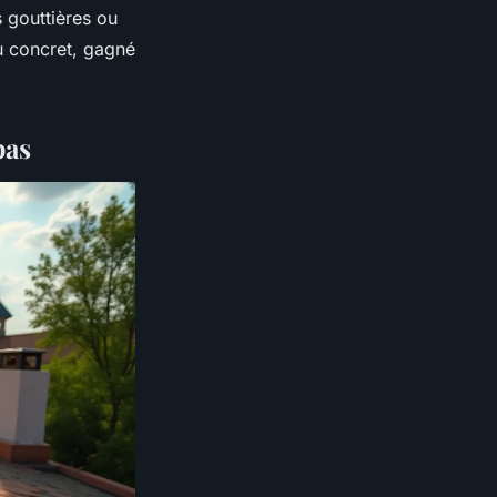
s gouttières ou
du concret, gagné
pas