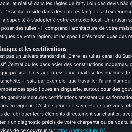
ble, et réalisé dans les règles de l’art. Loin des devis bâcl
 l’essentiel réside dans des critères tangibles : l’expérience
 la capacité à s’adapter à votre contexte local. Un artisan s
poser des tuiles - il comprend l’architecture de votre maiso
atiques de votre région, et les spécificités techniques des ma
hnique et les certifications
’est pas un univers standardisé. Entre les tuiles canal du Sud-
sif Central ou les bacs acier des constructions modernes, 
ique précise. Un vrai professionnel maîtrise les nuances de
étanchéité. Il sait, par exemple, que travailler l’aluminium ou 
pétences spécifiques en zinguerie, surtout pour des goutt
de généralement des certifications attestant de sa formatio
mes en vigueur. C’est ce genre de savoir-faire que vous re
s de fabriquer leurs éléments directement sur chantier, avec
tenir un diagnostic précis de votre charpente ou de vos tui
ervices de ce couvreur sur
https://adm-toiture.fr/
.