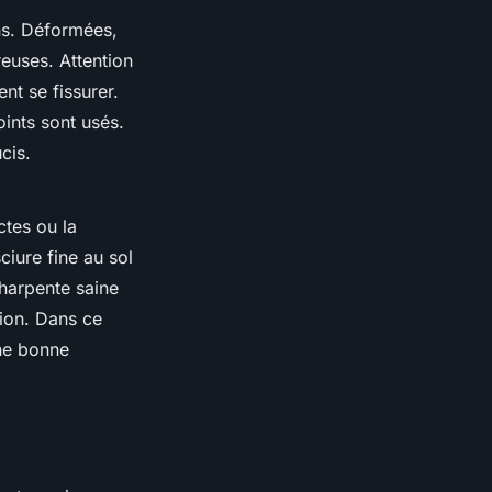
ons. Déformées,
reuses. Attention
nt se fissurer.
oints sont usés.
cis.
ctes ou la
iure fine au sol
harpente saine
sion. Dans ce
une bonne