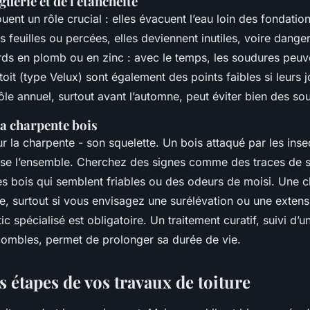
nguerie et de l'étanchéité
ouent un rôle crucial : elles évacuent l’eau loin des fondati
s feuilles ou percées, elles deviennent inutiles, voire dange
ds en plomb ou en zinc : avec le temps, les soudures peuve
toit (type Velux) sont également des points faibles si leurs j
le annuel, surtout avant l’automne, peut éviter bien des sou
 la charpente bois
ur la charpente - son squelette. Un bois attaqué par les inse
lise l’ensemble. Cherchez des signes comme des traces de sc
s bois qui semblent friables ou des odeurs de moisi. Une c
e, surtout si vous envisagez une surélévation ou une exten
ic spécialisé est obligatoire. Un traitement curatif, suivi d’
 combles, permet de prolonger sa durée de vie.
 étapes de vos travaux de toiture