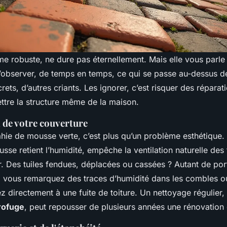
me robuste, ne dure pas éternellement. Mais elle vous parle
t d’observer, de temps en temps, ce qui se passe au-dessus d
crets, d’autres criants. Les ignorer, c’est risquer des répara
tre la structure même de la maison.
l de votre couverture
hie de mousse verte, c’est plus qu’un problème esthétique. 
se retient l’humidité, empêche la ventilation naturelle des tu
r. Des tuiles fendues, déplacées ou cassées ? Autant de por
 Si vous remarquez des traces d’humidité dans les combles o
ez directement à une fuite de toiture. Un nettoyage régulier, 
rofuge
, peut repousser de plusieurs années une rénovation