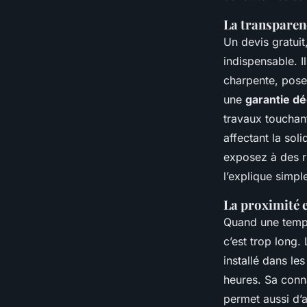
La transparenc
Un devis gratuit,
indispensable. I
charpente, pose d
une
garantie d
travaux touchan
affectant la sol
exposez à des ri
l’explique simpl
La proximité et
Quand une tempê
c’est trop long. 
installé dans le
heures. Sa conna
permet aussi d’a