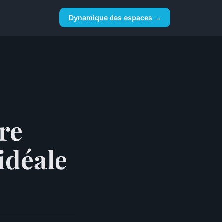
Dynamique des espaces →
re
idéale