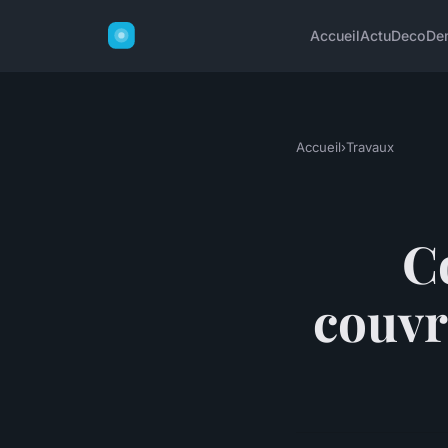
Accueil
Actu
Deco
De
Accueil
›
Travaux
C
couvr