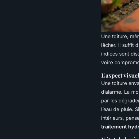
Une toiture, mê
lâcher. Il suffi
indices sont dis
voire compromet
L'aspect visue
Une toiture enva
d’alarme. La mous
par les dégrade
l’eau de pluie.
intérieurs, pens
traitement hyd