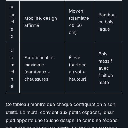
S
Moyen
ur
Bambou
Mobilité, design
(diamètre
pi
ou bois
affirmé
40-50
e
laqué
cm)
d
C
Bois
o
Fonctionnalité
Élevé
massif
m
maximale
(surface
avec
bi
(manteaux +
au sol +
finition
n
chaussures)
hauteur)
mate
é
Ce tableau montre que chaque configuration a son
utilité. Le mural convient aux petits espaces, le sur
pied apporte une touche design, le combiné répond