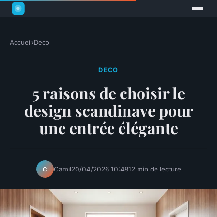
Accueil
›
Deco
DECO
5 raisons de choisir le
design scandinave pour
une entrée élégante
Camil
20/04/2026 10:48
12 min de lecture
C